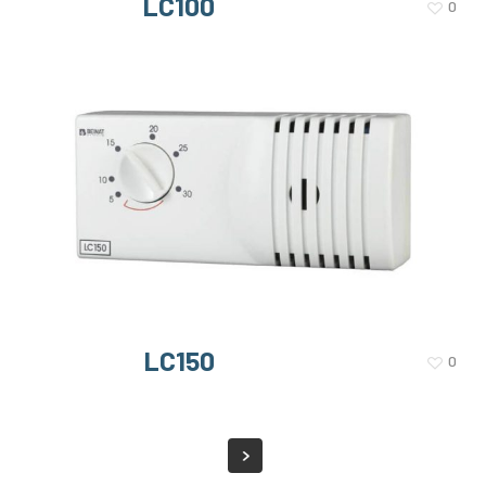
LC100
0
LC150
0