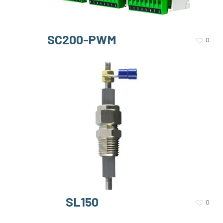
SC200-PWM
0
SL150
0