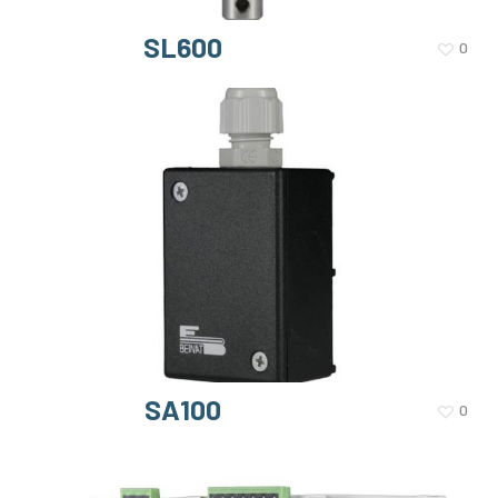
SL600
0
SA100
0