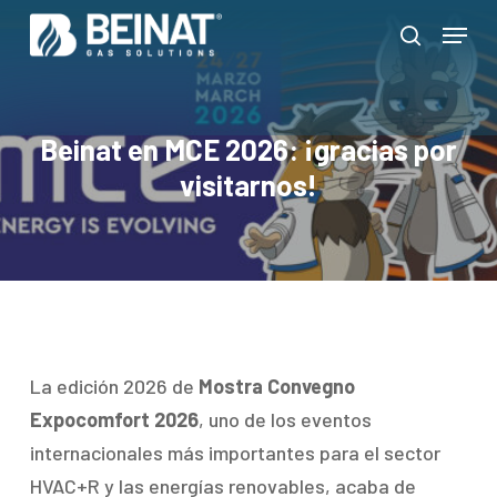
Skip
Menu
to
search
Close
main
Menu
content
Beinat en MCE 2026: ¡gracias por
visitarnos!
La edición 2026 de
Mostra Convegno
Expocomfort 2026
, uno de los eventos
internacionales más importantes para el sector
HVAC+R y las energías renovables, acaba de