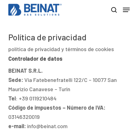
Skip
Menu
to
search
Close
main
Menu
content
Política de privacidad
política de privacidad y términos de cookies
Controlador de datos
BEINAT S.R.L.
Sede:
Via Fatebenefratelli 122/C – 10077 San
Maurizio Canavese – Turin
Tel
: +39 0119210484
Código de impuestos – Número de IVA:
03146320019
e-mail:
info@beinat.com