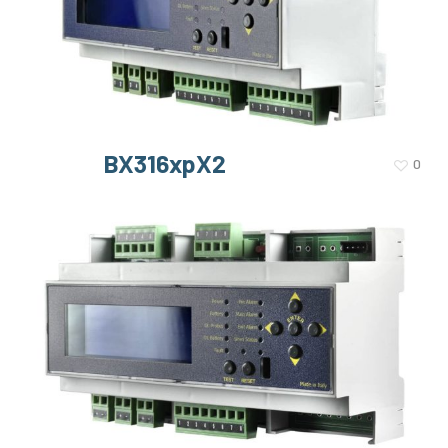
BX316xpX2
0