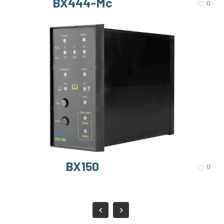
BX444-Mc
0
BX150
0