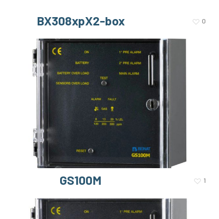
BX308xpX2-box
0
GS100M
1