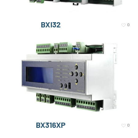
BXI32
0
BX316XP
0