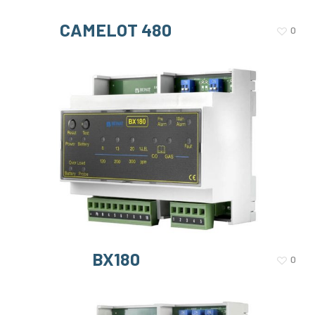
CAMELOT 480
0
BX180
0