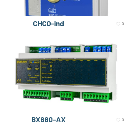
CHCO-ind
0
BX880-AX
0