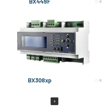
BX449F
0
BX308xp
0