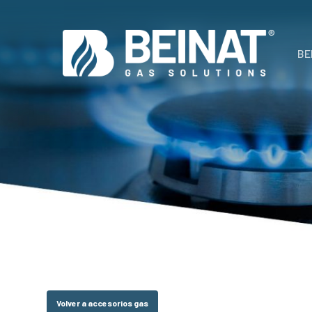
Skip
to
main
BE
content
Volver a accesorios gas