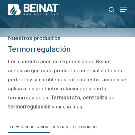
Skip
Menu
to
search
Close
main
Menu
content
Nuestros productos
Termorregulación
Los cuarenta años de experiencia de Beinat
aseguran que cada producto comercializado sea
perfecto y sin problemas críticos: esto también se
aplica a los productos relacionados con la
termorregulación.
Termostato, centralita
de
termorregulación
y mucho más.
TERMORREGULACIÓN
CONTROL ELECTRÓNICO