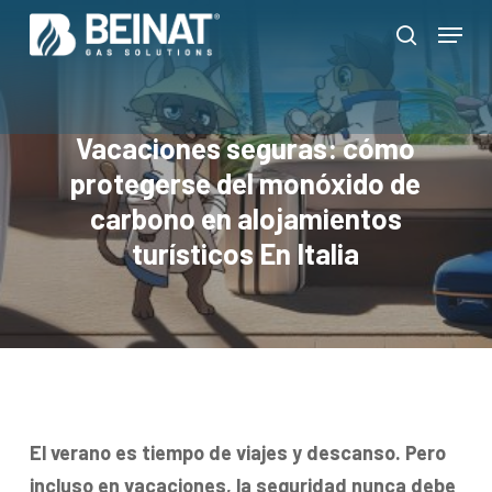
Skip
Menu
to
search
Close
main
Menu
content
Vacaciones seguras: cómo
protegerse del monóxido de
carbono en alojamientos
turísticos En Italia
El verano es tiempo de viajes y descanso. Pero
incluso en vacaciones, la seguridad nunca debe