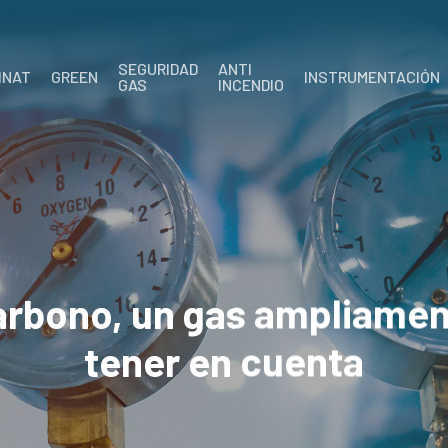
SEGURIDAD
ANTI
INAT
GREEN
INSTRUMENTACIÓN
GAS
INCENDIO
arbono, un gas ampliament
tener en cuenta