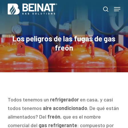
Skip
Menu
to
search
Close
main
Menu
content
Los peligros de las fugas de gas
freón
Todos tenemos un
refrigerador
en casa, y casi
todos tenemos
aire acondicionado
. De qué están
alimentados? Del
freón
, que es el nombre
comercial del
gas refrigerante
: compuesto por