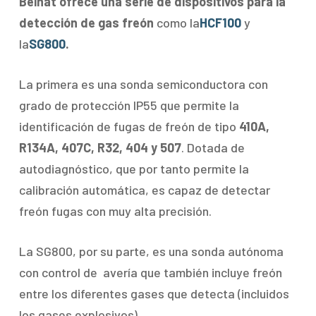
Beinat ofrece una serie de dispositivos para la
detección de gas freón
como la
HCF100
y
la
SG800
.
La primera es una sonda semiconductora con
grado de protección IP55 que permite la
identificación de fugas de freón de tipo
410A,
R134A, 407C, R32, 404 y 507
. Dotada de
autodiagnóstico, que por tanto permite la
calibración automática, es capaz de detectar
freón fugas con muy alta precisión.
La SG800, por su parte, es una sonda autónoma
con control de avería que también incluye freón
entre los diferentes gases que detecta (incluidos
los gases explosivos).