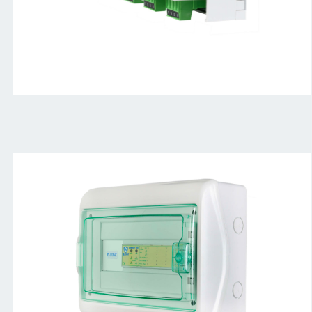
2CAMELOT-
480-
side