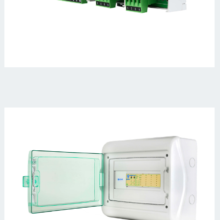
2CAMELOT-
480-
open